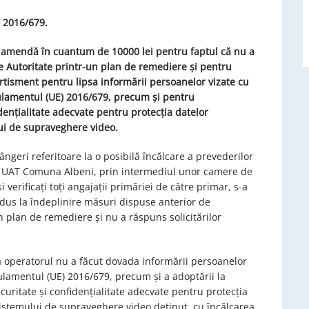
) 2016/679.
cu amendă în cuantum de
10000
lei
pentru faptul că
nu a
e Autoritate printr-un
plan de remediere
și pentru
ertisment pentru
lipsa informării persoanelor vizate cu
gulamentul (UE) 2016/679, precum și pentru
ențialitate adecvate pentru protecția datelor
ui de supraveghere video.
ângeri referitoare la o posibilă încălcare a prevederilor
tre UAT Comuna Albeni, prin intermediul unor camere de
 verificați toți angajații primăriei de către primar, s-a
adus la îndeplinire măsuri dispuse anterior de
 plan de remediere și nu a răspuns solicitărilor
 că operatorul nu a făcut dovada informării persoanelor
ulamentul (UE) 2016/679, precum și a adoptării la
ritate și confidențialitate adecvate pentru protecția
sistemului de supraveghere video deținut, cu încălcarea