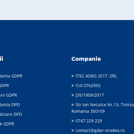
ii
Companie
tanta GDPR
ITSC ASRO 2017 .SRL
GDPR
CUI:3762955
care GDPR
J35/1909/2017
tanta DPO
Str.Ion Neculce Nr.13, Timiso
Romania 300109
alizare DPO
0747 229 229
te GDPR
contact@gdpr-oradea.ro