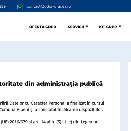
 229
contact@gdpr-oradea.ro
OFERTA GDPR
SERVICII
KIT GDPR
ritate din administrația publică
rii Datelor cu Caracter Personal a finalizat în cursul
Comuna Albeni
și a constatat
încălcarea dispozițiilor:
 (UE) 2016/679 și art. 14 alin. (5) lit. e) din Legea nr.