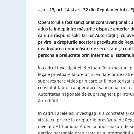
– art. 13, art. 14 și art. 32 din Regulamentul (UE
Operatorul
a fost sancționat contravențional 
adus la îndeplinire măsurile dispuse anterior d
că
nu a răspuns solicitărilor Autorității
și cu av
privire la drepturile acestora prevăzute de Re
neadoptarea unor măsuri de securitate și confid
personale prelucrate prin intermediul sistemul
În cadrul investigației efectuate în urma unei pl
legale privitoare la prelucrarea datelor de că
supraveghere video prin care ar fi monitorizați și
constatat faptul că operatorul sancționat nu a 
Autoritatea națională de supraveghere printr-un
Autorității.
În cadrul aceleiași investigații s-a constatat și
vizate cu privire la drepturile prevăzute de Reg
nivelul UAT Comuna Albeni a unor măsuri de secu
datelor personale prelucrate prin intermediul 