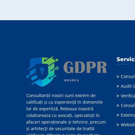
Servic
Consul
Audit 
Consultanții noștri sunt extrem de
Verifi
calificați și cu experiență în domeniile
Consul
lor de expertiză. Rețeaua noastră
Extern
colaboreaza cu avocați, specialiști în
afaceri operaționale și tehnice, precum
Websi
și arhitecți de securitate de înaltă