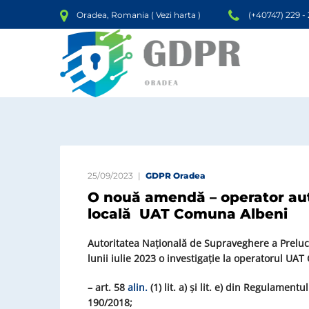
Oradea, Romania (
Vezi harta
)
(+40747) 229 -
25/09/2023
GDPR Oradea
O nouă amendă – operator auto
locală UAT Comuna Albeni
Autoritatea Națională de Supraveghere a Prelucră
lunii iulie 2023 o investigație la operatorul
UAT 
–
art. 58
alin.
(1) lit. a) și lit. e) din Regulamentul
190/2018;