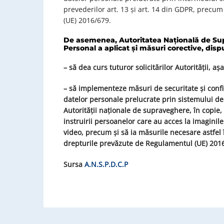
prevederilor art. 13 și art. 14 din GDPR, precum
(UE) 2016/679.
De asemenea,
Autoritatea Naţională de Su
Personal
a aplicat și măsuri corective, di
– să dea curs tuturor solicitărilor Autorității,
– să implementeze măsuri de securitate și confid
datelor personale prelucrate prin sistemului d
Autorității naționale de supraveghere, în copie,
instruirii persoanelor care au acces la imagini
video, precum și să ia măsurile necesare astfel î
drepturile prevăzute de Regulamentul (UE) 2016/6
Sursa
A.N.S.P.D.C.P