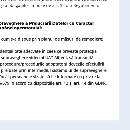
 și a obligațiilor impuse de art. 32 din Regulamentul
praveghere a Prelucrării Datelor cu Caracter
spunând
operatorului:
 așa cum s-a dispus prin planul de măsuri de remediere;
ențialitate adecvate în ceea ce privește protecția
e supraveghere video al UAT Albeni, să transmită
 procedura/procedurile adoptate și dovezile efectuării
le preluate prin intermediul sistemului de supraveghere
ncât persoanele vizate să fie informate cu privire la
79 în acord cu dispozițiile art. 13 și art. 14 din GDPR.